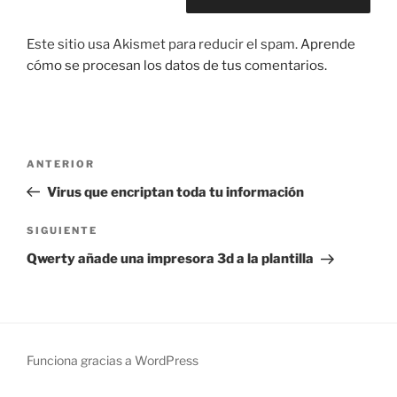
Este sitio usa Akismet para reducir el spam.
Aprende
cómo se procesan los datos de tus comentarios.
Navegación
Entrada
ANTERIOR
de
anterior:
Virus que encriptan toda tu información
entradas
Siguiente
SIGUIENTE
entrada
Qwerty añade una impresora 3d a la plantilla
Funciona gracias a WordPress