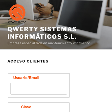
Saltar
al
contenido
QWERTY SISTEMAS
INFORMÁTICOS S.L.
Empresa especializada en mantenimiento informático.
ACCESO CLIENTES
Usuario/Email
Clave